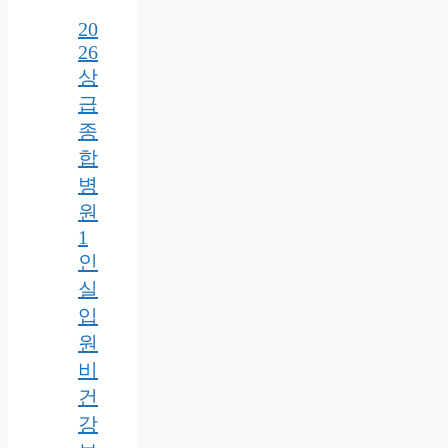
20
26
상
급
종
합
병
원
1
인
실
입
원
비
건
강