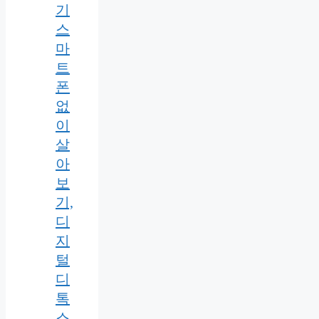
기
스
마
트
폰
없
이
살
아
보
기,
디
지
털
디
톡
스