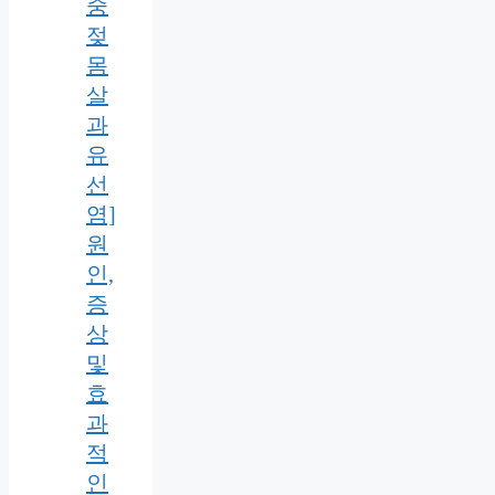
중
젖
몸
살
과
유
선
염]
원
인,
증
상
및
효
과
적
인