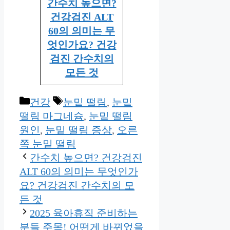
간수치 높으면?
건강검진 ALT
60의 의미는 무
엇인가요? 건강
검진 간수치의
모든 것
Categories
Tags
건강
눈밑 떨림
,
눈밑
떨림 마그네슘
,
눈밑 떨림
원인
,
눈밑 떨림 증상
,
오른
쪽 눈밑 떨림
간수치 높으면? 건강검진
ALT 60의 의미는 무엇인가
요? 건강검진 간수치의 모
든 것
2025 육아휴직 준비하는
분들 주목! 어떤게 바뀌었을