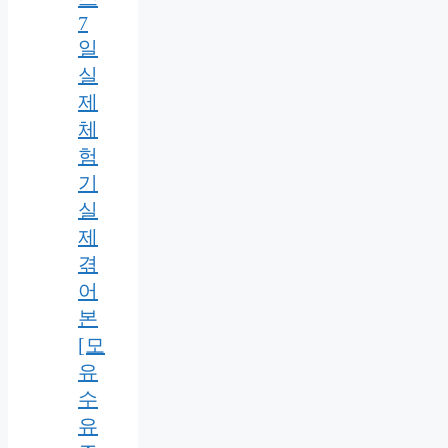
7
일
실
제
체
험
기
실
제
겪
어
본
[모
유
수
유