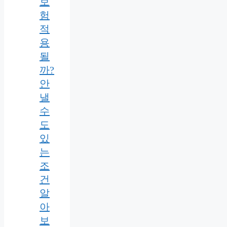
보
험
적
용
될
까?
안
낼
수
도
있
는
조
건
알
아
보