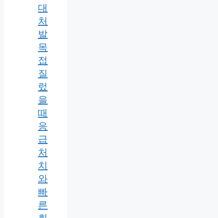
대
처
발
목
접
질
렀
을
때
응
급
처
치
와
빠
른