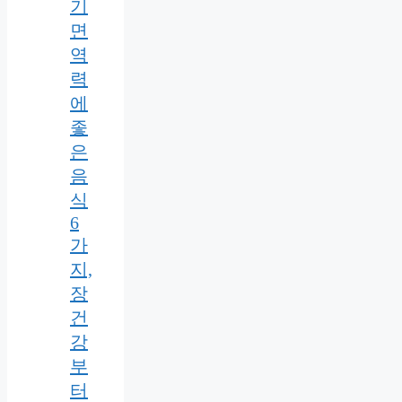
기
면
역
력
에
좋
은
음
식
6
가
지,
장
건
강
부
터