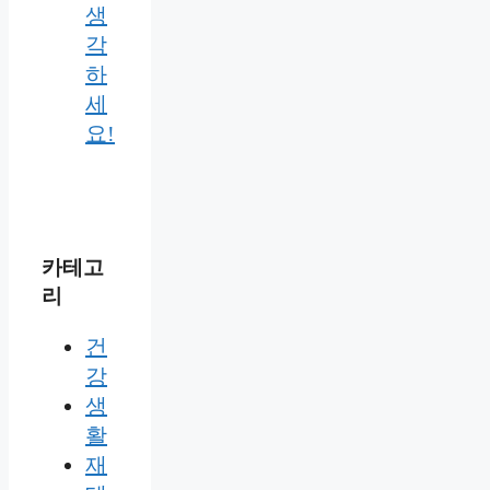
생
각
하
세
요!
카테고
리
건
강
생
활
재