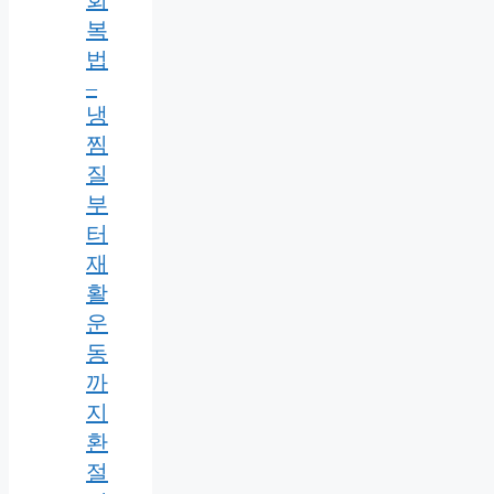
회
복
법
–
냉
찜
질
부
터
재
활
운
동
까
지
환
절