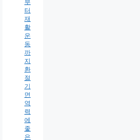
부
터
재
활
운
동
까
지
환
절
기
면
역
력
에
좋
은