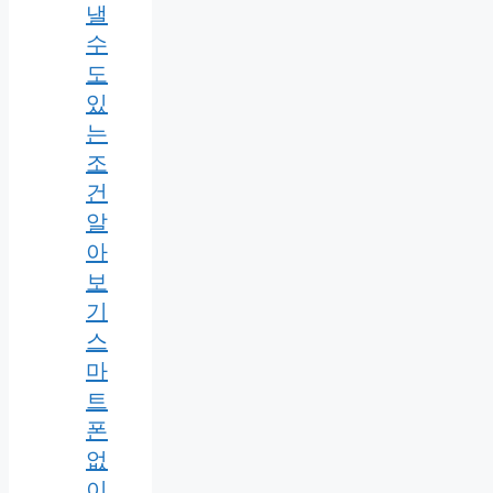
낼
수
도
있
는
조
건
알
아
보
기
스
마
트
폰
없
이