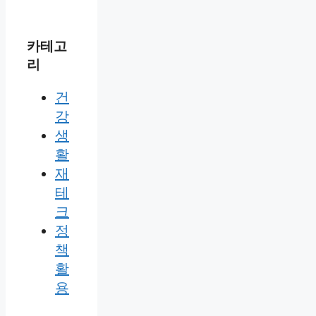
카테고
리
건
강
생
활
재
테
크
정
책
활
용