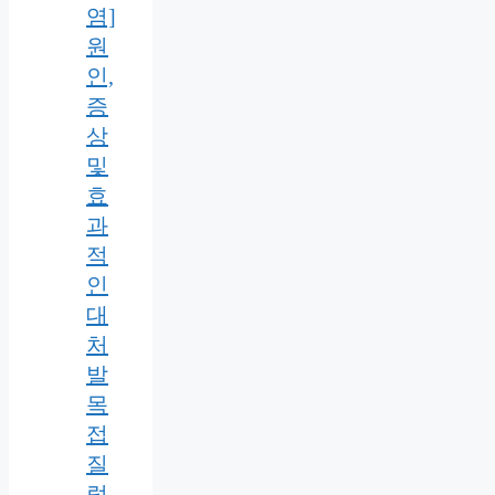
염]
원
인,
증
상
및
효
과
적
인
대
처
발
목
접
질
렀