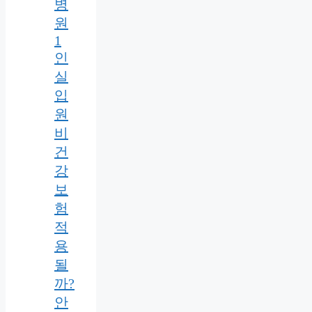
병
원
1
인
실
입
원
비
건
강
보
험
적
용
될
까?
안