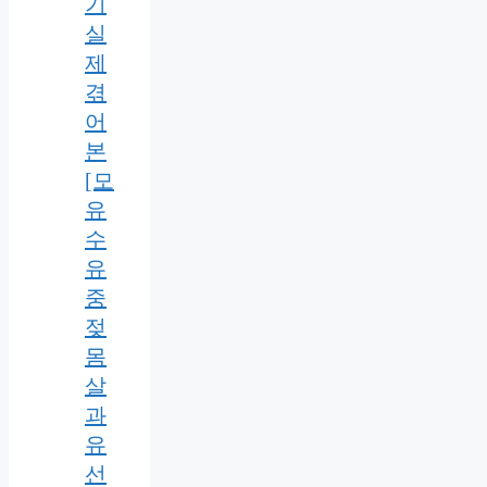
기
실
제
겪
어
본
[모
유
수
유
중
젖
몸
살
과
유
선