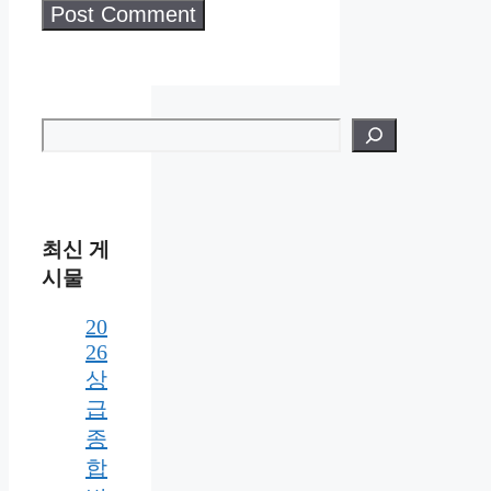
검색
최신 게
시물
20
26
상
급
종
합