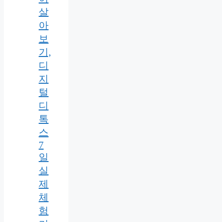
살
아
보
기,
디
지
털
디
톡
스
7
일
실
제
체
험