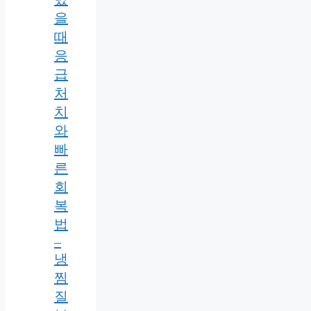
을
때
응
급
처
치
와
빠
른
회
복
법
–
냉
찜
질