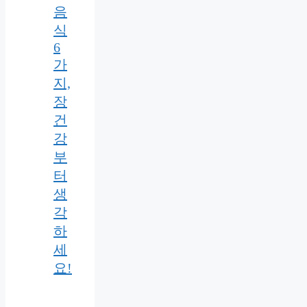
음
식
6
가
지,
장
건
강
부
터
생
각
하
세
요!